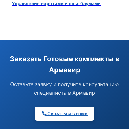
Управление воротами и шлагбаумами
Э
Здравствуйте!
Помогу подобрать GSM-сигнализацию,
Заказать Готовые комплекты в
модуль управления или готовый комплект.
Армавир
Подобрать сигнализацию
Узнать цену и наличие
Написать в Telegram
Оставьте заявку и получите консультацию
Здравствуйте! Чем помочь?
специалиста в Армавир
Связаться с нами