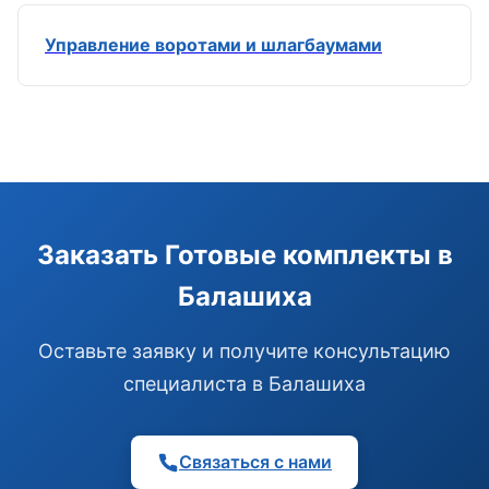
Управление воротами и шлагбаумами
Э
Здравствуйте!
Помогу подобрать GSM-сигнализацию,
Заказать Готовые комплекты в
модуль управления или готовый комплект.
Балашиха
Подобрать сигнализацию
Узнать цену и наличие
Написать в Telegram
Оставьте заявку и получите консультацию
Здравствуйте! Чем помочь?
специалиста в Балашиха
Связаться с нами