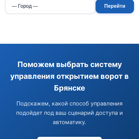
Перейти
Э
Поможем выбрать систему
Здравствуйте!
управления открытием ворот в
Помогу подобрать GSM-сигнализацию,
модуль управления или готовый комплект.
Брянске
Подобрать сигнализацию
Подскажем, какой способ управления
Узнать цену и наличие
Написать в Telegram
подойдет под ваш сценарий доступа и
Здравствуйте! Чем помочь?
автоматику.