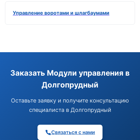
Управление воротами и шлагбаумами
Э
Здравствуйте!
Помогу подобрать GSM-сигнализацию,
Заказать Модули управления в
модуль управления или готовый комплект.
Долгопрудный
Подобрать сигнализацию
Узнать цену и наличие
Написать в Telegram
Оставьте заявку и получите консультацию
Здравствуйте! Чем помочь?
специалиста в Долгопрудный
Связаться с нами