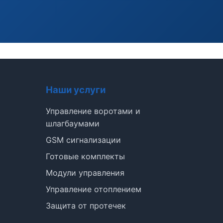
Наши услуги
Э
Управление воротами и
шлагбаумами
Здравствуйте!
GSM сигнализации
Помогу подобрать GSM-сигнализацию,
Готовые комплекты
модуль управления или готовый комплект.
Модули управления
Подобрать сигнализацию
Управление отоплением
Узнать цену и наличие
Написать в Telegram
Защита от протечек
Здравствуйте! Чем помочь?