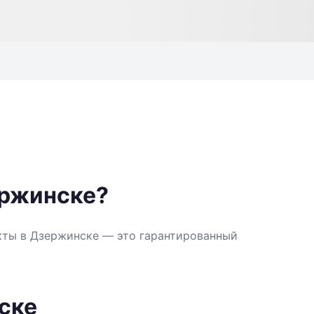
ержинске?
кты в Дзержинске — это гарантированный
ске