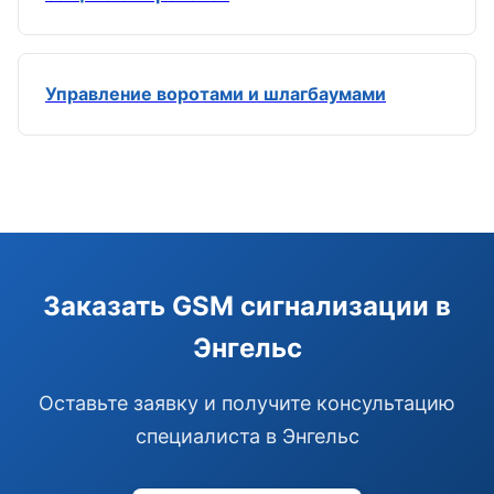
Управление воротами и шлагбаумами
Э
Здравствуйте!
Помогу подобрать GSM-сигнализацию,
Заказать GSM сигнализации в
модуль управления или готовый комплект.
Энгельс
Подобрать сигнализацию
Узнать цену и наличие
Написать в Telegram
Оставьте заявку и получите консультацию
Здравствуйте! Чем помочь?
специалиста в Энгельс