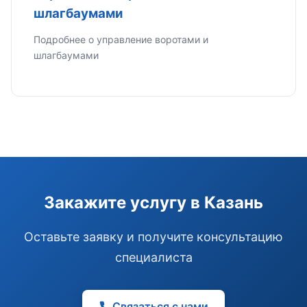
шлагбаумами
Подробнее о управление воротами и
шлагбаумами
Э
Здравствуйте!
Помогу подобрать GSM-сигнализацию,
модуль управления или готовый комплект.
Закажите услугу в Казань
Подобрать сигнализацию
Узнать цену и наличие
Написать в Telegram
Оставьте заявку и получите консультацию
Здравствуйте! Чем помочь?
специалиста
Связаться с нами