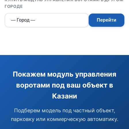
ГОРОДЕ
Перейти
Э
Здравствуйте!
Покажем модуль управления
Помогу подобрать GSM-сигнализацию,
воротами под ваш объект в
модуль управления или готовый комплект.
Казани
Подобрать сигнализацию
Узнать цену и наличие
Написать в Telegram
Подберем модель под частный объект,
Здравствуйте! Чем помочь?
парковку или коммерческую автоматику.