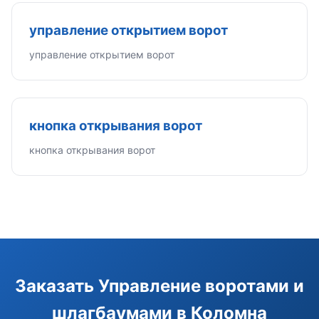
управление открытием ворот
управление открытием ворот
кнопка открывания ворот
кнопка открывания ворот
Э
Здравствуйте!
Помогу подобрать GSM-сигнализацию,
Заказать Управление воротами и
модуль управления или готовый комплект.
шлагбаумами в Коломна
Подобрать сигнализацию