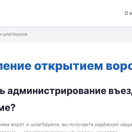
О 
и шлагбаумов
ление открытием вор
ть администрирование въез
ме?
ием ворот и шлагбаумов, вы получаете надёжную защи