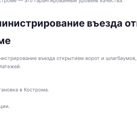
строме — это гарантированный уровень качества.
министрирование въезда от
ме
нистрирование въезда открытием ворот и шлагбаумов, 
латежей.
тановка в Кострома.
ции.