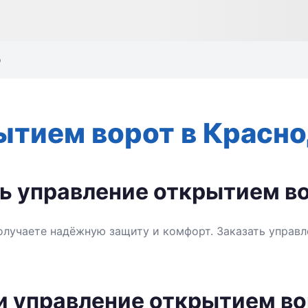
р
ытием ворот в Красн
ть управление открытием в
олучаете надёжную защиту и комфорт. Заказать управ
и управление открытием во