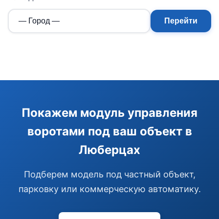
Перейти
Э
Здравствуйте!
Покажем модуль управления
Помогу подобрать GSM-сигнализацию,
воротами под ваш объект в
модуль управления или готовый комплект.
Люберцах
Подобрать сигнализацию
Узнать цену и наличие
Написать в Telegram
Подберем модель под частный объект,
Здравствуйте! Чем помочь?
парковку или коммерческую автоматику.