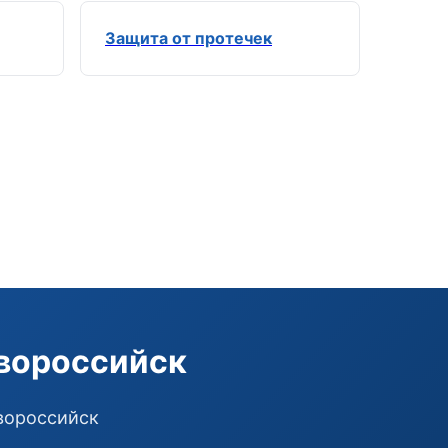
Защита от протечек
Э
Здравствуйте!
Помогу подобрать GSM-сигнализацию,
модуль управления или готовый комплект.
Подобрать сигнализацию
овороссийск
Узнать цену и наличие
Написать в Telegram
Здравствуйте! Чем помочь?
овороссийск