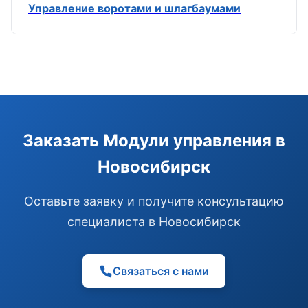
Управление воротами и шлагбаумами
Э
Здравствуйте!
Помогу подобрать GSM-сигнализацию,
Заказать Модули управления в
модуль управления или готовый комплект.
Новосибирск
Подобрать сигнализацию
Узнать цену и наличие
Написать в Telegram
Оставьте заявку и получите консультацию
Здравствуйте! Чем помочь?
специалиста в Новосибирск
Связаться с нами