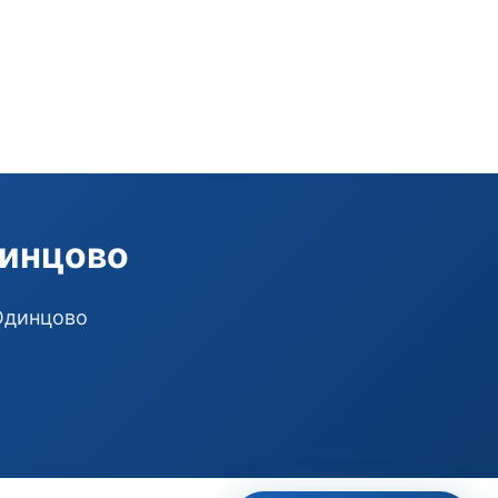
Э
Здравствуйте!
Помогу подобрать GSM-сигнализацию,
модуль управления или готовый комплект.
Подобрать сигнализацию
динцово
Узнать цену и наличие
Написать в Telegram
Здравствуйте! Чем помочь?
 Одинцово