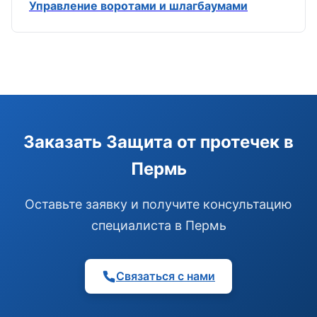
Управление воротами и шлагбаумами
Э
Здравствуйте!
Помогу подобрать GSM-сигнализацию,
Заказать Защита от протечек в
модуль управления или готовый комплект.
Пермь
Подобрать сигнализацию
Узнать цену и наличие
Написать в Telegram
Оставьте заявку и получите консультацию
Здравствуйте! Чем помочь?
специалиста в Пермь
Связаться с нами