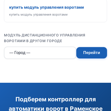
купить модуль управления воротами
купить модуль управления воротами
МОДУЛЬ ДИСТАНЦИОННОГО УПРАВЛЕНИЯ
ВОРОТАМИ В ДРУГОМ ГОРОДЕ
Перейти
Э
Здравствуйте!
Помогу подобрать GSM-сигнализацию,
Подберем контроллер для
модуль управления или готовый комплект.
автоматики ворот в Раменское
Подобрать сигнализацию