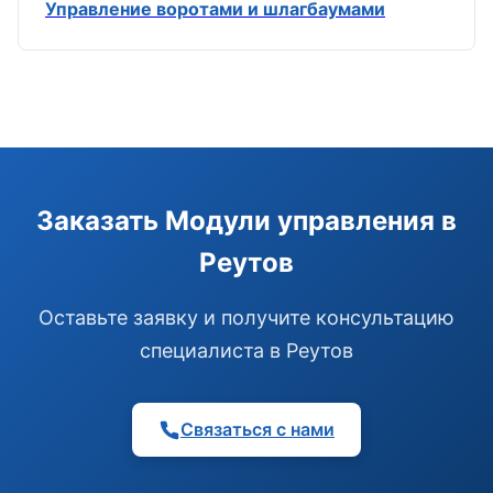
Управление воротами и шлагбаумами
Э
Здравствуйте!
Помогу подобрать GSM-сигнализацию,
Заказать Модули управления в
модуль управления или готовый комплект.
Реутов
Подобрать сигнализацию
Узнать цену и наличие
Написать в Telegram
Оставьте заявку и получите консультацию
Здравствуйте! Чем помочь?
специалиста в Реутов
Связаться с нами