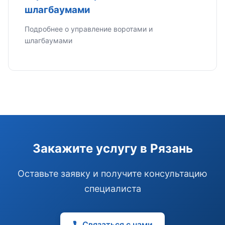
шлагбаумами
Подробнее о управление воротами и
шлагбаумами
Э
Здравствуйте!
Помогу подобрать GSM-сигнализацию,
модуль управления или готовый комплект.
Закажите услугу в Рязань
Подобрать сигнализацию
Узнать цену и наличие
Написать в Telegram
Оставьте заявку и получите консультацию
Здравствуйте! Чем помочь?
специалиста
Связаться с нами