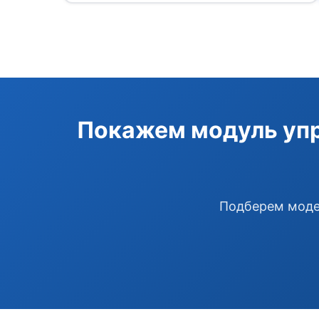
Покажем модуль упр
Подберем модел