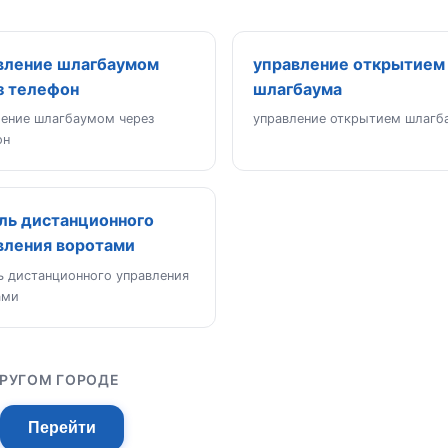
вление шлагбаумом
управление открытием
з телефон
шлагбаума
ление шлагбаумом через
управление открытием шлагб
он
ль дистанционного
вления воротами
ь дистанционного управления
ами
ДРУГОМ ГОРОДЕ
Перейти