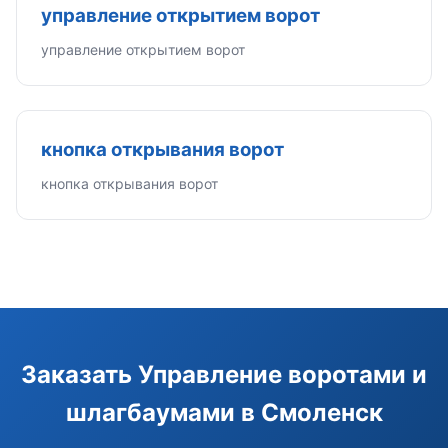
управление открытием ворот
управление открытием ворот
кнопка открывания ворот
кнопка открывания ворот
Э
Здравствуйте!
Помогу подобрать GSM-сигнализацию,
Заказать Управление воротами и
модуль управления или готовый комплект.
шлагбаумами в Смоленск
Подобрать сигнализацию
Узнать цену и наличие
Написать в Telegram