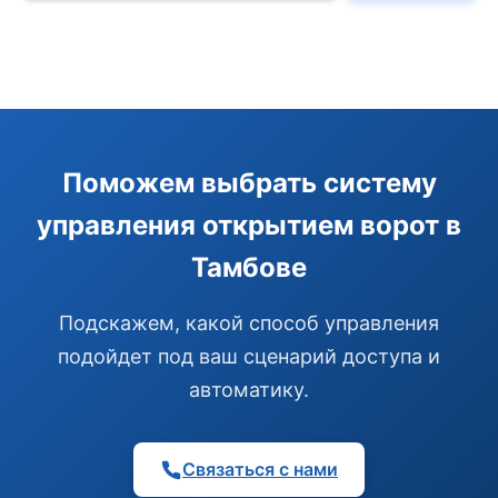
Э
Поможем выбрать систему
Здравствуйте!
управления открытием ворот в
Помогу подобрать GSM-сигнализацию,
модуль управления или готовый комплект.
Тамбове
Подобрать сигнализацию
Подскажем, какой способ управления
Узнать цену и наличие
Написать в Telegram
подойдет под ваш сценарий доступа и
Здравствуйте! Чем помочь?
автоматику.
Связаться с нами