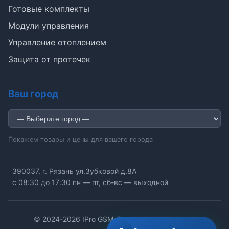
Готовые комплекты
Э
Модули управления
Управление отоплением
Здравствуйте!
Защита от протечек
Помогу подобрать GSM-сигнализацию,
модуль управления или готовый комплект.
Ваш город
Подобрать сигнализацию
Узнать цену и наличие
Написать в Telegram
Здравствуйте! Чем помочь?
Покажем товары и цены для вашего города
390037, г. Рязань ул.Зубковой д.8А
с 08:30 до 17:30 пн — пт, сб-вс — выходной
© 2024-2026 IPro GSM. Все права защищены.