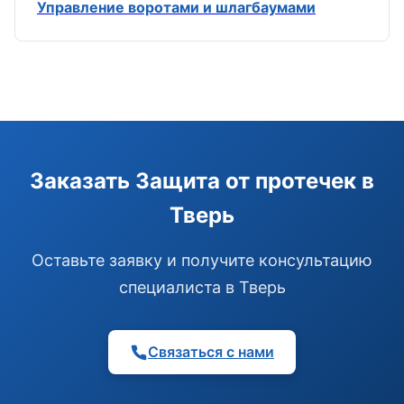
Управление воротами и шлагбаумами
Э
Здравствуйте!
Помогу подобрать GSM-сигнализацию,
Заказать Защита от протечек в
модуль управления или готовый комплект.
Тверь
Подобрать сигнализацию
Узнать цену и наличие
Написать в Telegram
Оставьте заявку и получите консультацию
Здравствуйте! Чем помочь?
специалиста в Тверь
Связаться с нами