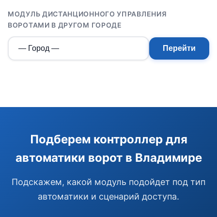
МОДУЛЬ ДИСТАНЦИОННОГО УПРАВЛЕНИЯ
ВОРОТАМИ В ДРУГОМ ГОРОДЕ
Перейти
Э
Здравствуйте!
Помогу подобрать GSM-сигнализацию,
Подберем контроллер для
модуль управления или готовый комплект.
автоматики ворот в Владимире
Подобрать сигнализацию
Узнать цену и наличие
Написать в Telegram
Подскажем, какой модуль подойдет под тип
Здравствуйте! Чем помочь?
автоматики и сценарий доступа.