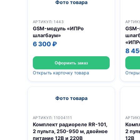
Фото товара
АРТИКУЛ: 1443
АРТИКУ
GSM-модуль «ИПРо
GSM-
шлагбаум»
шлаг
«ИПР
6 300 ₽
8 45
Оформить заказ
Открыть карточку товара
Открыт
Фото товара
АРТИКУЛ: 11004111
АРТИКУ
Комплект радиореле RR-101,
Компл
2 пульта, 250-950 м, двойное
2 пул
питание 12В и 220В
12В