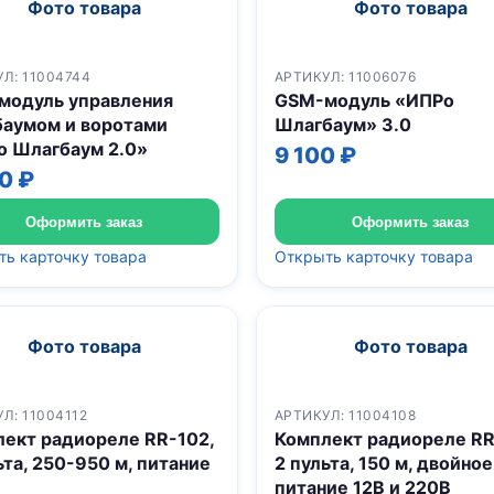
Фото товара
Фото товара
Л: 11004744
АРТИКУЛ: 11006076
модуль управления
GSM-модуль «ИПРо
баумом и воротами
Шлагбаум» 3.0
о Шлагбаум 2.0»
9 100 ₽
0 ₽
Оформить заказ
Оформить заказ
ь карточку товара
Открыть карточку товара
Фото товара
Фото товара
Л: 11004112
АРТИКУЛ: 11004108
ект радиореле RR-102,
Комплект радиореле RR
ьта, 250-950 м, питание
2 пульта, 150 м, двойное
питание 12В и 220В