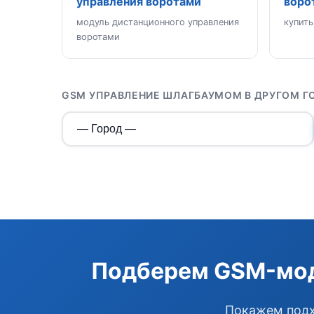
управления воротами
воро
модуль дистанционного управления
купить
воротами
GSM УПРАВЛЕНИЕ ШЛАГБАУМОМ В ДРУГОМ Г
Подберем GSM-моду
Покажем подх