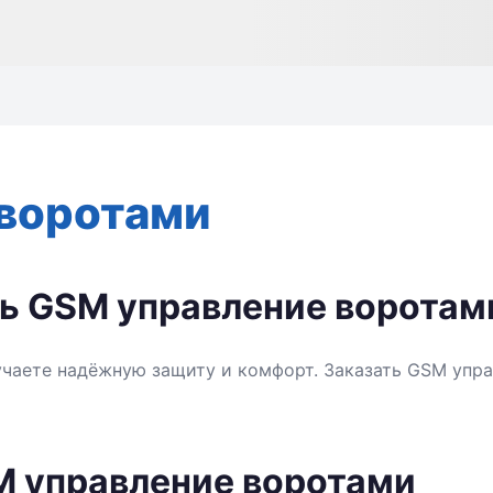
воротами
ть GSM управление воротам
учаете надёжную защиту и комфорт. Заказать GSM упр
M управление воротами