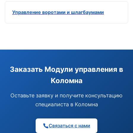
Управление воротами и шлагбаумами
Э
Здравствуйте!
Помогу подобрать GSM-сигнализацию,
Заказать Модули управления в
модуль управления или готовый комплект.
Коломна
Подобрать сигнализацию
Узнать цену и наличие
Написать в Telegram
Оставьте заявку и получите консультацию
Здравствуйте! Чем помочь?
специалиста в Коломна
Связаться с нами