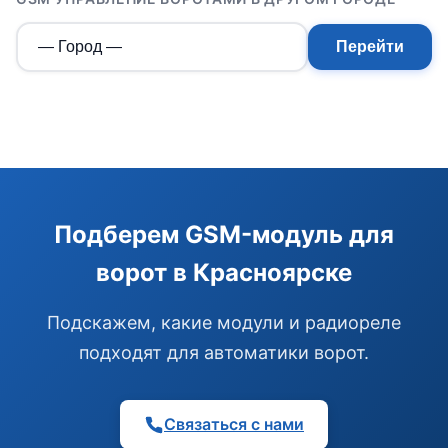
Перейти
Э
Здравствуйте!
Помогу подобрать GSM-сигнализацию,
Подберем GSM-модуль для
модуль управления или готовый комплект.
ворот в Красноярске
Подобрать сигнализацию
Узнать цену и наличие
Написать в Telegram
Подскажем, какие модули и радиореле
Здравствуйте! Чем помочь?
подходят для автоматики ворот.
Связаться с нами