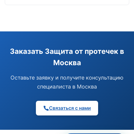
Э
Здравствуйте!
Помогу подобрать GSM-сигнализацию,
Заказать Защита от протечек в
модуль управления или готовый комплект.
Москва
Подобрать сигнализацию
Узнать цену и наличие
Написать в Telegram
Оставьте заявку и получите консультацию
Здравствуйте! Чем помочь?
специалиста в Москва
Связаться с нами