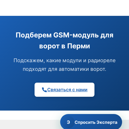
Э
Здравствуйте!
Помогу подобрать GSM-сигнализацию,
Подберем GSM-модуль для
модуль управления или готовый комплект.
ворот в Перми
Подобрать сигнализацию
Узнать цену и наличие
Написать в Telegram
Подскажем, какие модули и радиореле
Здравствуйте! Чем помочь?
подходят для автоматики ворот.
Связаться с нами
Э
Спросить Эксперта