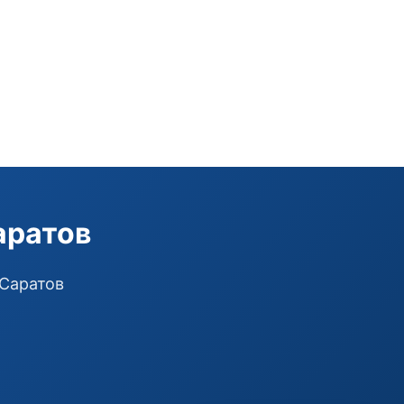
Э
Здравствуйте!
Помогу подобрать GSM-сигнализацию,
модуль управления или готовый комплект.
Подобрать сигнализацию
аратов
Узнать цену и наличие
Написать в Telegram
Здравствуйте! Чем помочь?
 Саратов