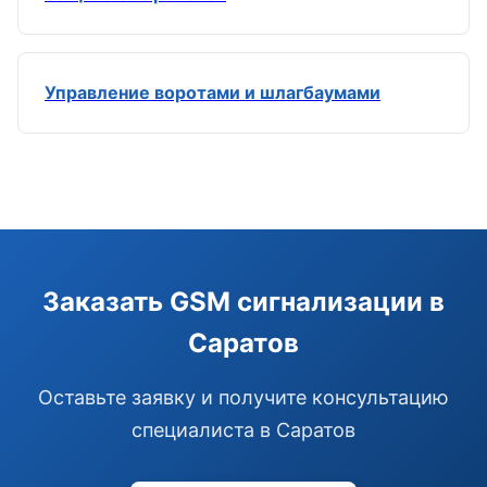
Управление воротами и шлагбаумами
Э
Здравствуйте!
Помогу подобрать GSM-сигнализацию,
Заказать GSM сигнализации в
модуль управления или готовый комплект.
Саратов
Подобрать сигнализацию
Узнать цену и наличие
Написать в Telegram
Оставьте заявку и получите консультацию
Здравствуйте! Чем помочь?
специалиста в Саратов