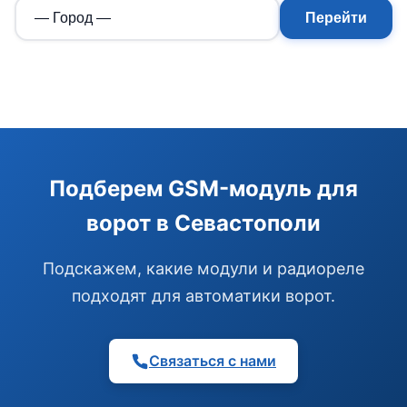
Перейти
Э
Здравствуйте!
Помогу подобрать GSM-сигнализацию,
Подберем GSM-модуль для
модуль управления или готовый комплект.
ворот в Севастополи
Подобрать сигнализацию
Узнать цену и наличие
Написать в Telegram
Подскажем, какие модули и радиореле
Здравствуйте! Чем помочь?
подходят для автоматики ворот.
Связаться с нами