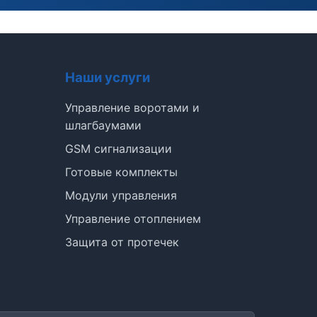
Наши услуги
Управление воротами и
шлагбаумами
GSM сигнализации
Э
Готовые комплекты
Модули управления
Здравствуйте!
Управление отоплением
Помогу подобрать GSM-сигнализацию,
Защита от протечек
модуль управления или готовый комплект.
Подобрать сигнализацию
Узнать цену и наличие
Написать в Telegram