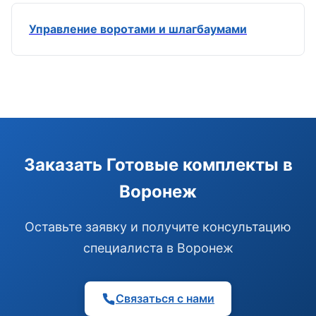
Управление воротами и шлагбаумами
Э
Здравствуйте!
Помогу подобрать GSM-сигнализацию,
Заказать Готовые комплекты в
модуль управления или готовый комплект.
Воронеж
Подобрать сигнализацию
Узнать цену и наличие
Написать в Telegram
Оставьте заявку и получите консультацию
Здравствуйте! Чем помочь?
специалиста в Воронеж
Связаться с нами