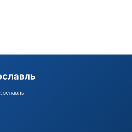
Э
Здравствуйте!
Помогу подобрать GSM-сигнализацию,
модуль управления или готовый комплект.
Подобрать сигнализацию
ославль
Узнать цену и наличие
Написать в Telegram
Здравствуйте! Чем помочь?
Ярославль