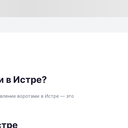
и в Истре?
вление воротами в Истре — это
стре