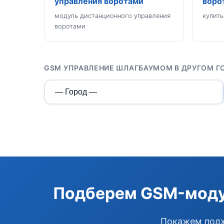
управления воротами
воро
модуль дистанционного управления
купить
воротами
GSM УПРАВЛЕНИЕ ШЛАГБАУМОМ В ДРУГОМ Г
Подберем GSM-модул
Покажем подх