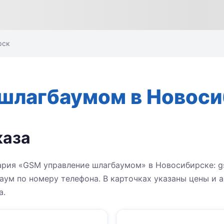
рск
шлагбаумом в Новос
каза
ария «GSM управление шлагбаумом» в Новосибирске: g
аум по номеру телефона. В карточках указаны цены и а
а.