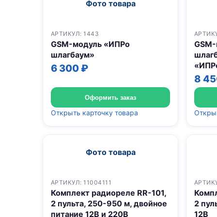
Фото товара
АРТИКУЛ: 1443
АРТИКУ
GSM-модуль «ИПРо
GSM-
шлагбаум»
шлаг
«ИПР
6 300 ₽
8 45
Оформить заказ
Открыть карточку товара
Открыт
Фото товара
АРТИКУЛ: 11004111
АРТИКУ
Комплект радиореле RR-101,
Компл
2 пульта, 250-950 м, двойное
2 пул
питание 12В и 220В
12В