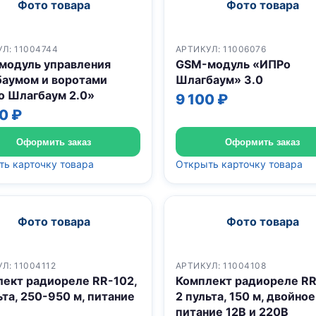
Фото товара
Фото товара
Л: 11004744
АРТИКУЛ: 11006076
модуль управления
GSM-модуль «ИПРо
баумом и воротами
Шлагбаум» 3.0
о Шлагбаум 2.0»
9 100 ₽
0 ₽
Оформить заказ
Оформить заказ
ь карточку товара
Открыть карточку товара
Фото товара
Фото товара
Л: 11004112
АРТИКУЛ: 11004108
ект радиореле RR-102,
Комплект радиореле RR
ьта, 250-950 м, питание
2 пульта, 150 м, двойное
питание 12В и 220В