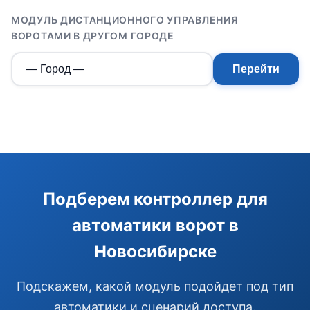
МОДУЛЬ ДИСТАНЦИОННОГО УПРАВЛЕНИЯ
ВОРОТАМИ В ДРУГОМ ГОРОДЕ
Перейти
Э
Здравствуйте!
Подберем контроллер для
Помогу подобрать GSM-сигнализацию,
автоматики ворот в
модуль управления или готовый комплект.
Новосибирске
Подобрать сигнализацию
Узнать цену и наличие
Написать в Telegram
Подскажем, какой модуль подойдет под тип
Здравствуйте! Чем помочь?
автоматики и сценарий доступа.