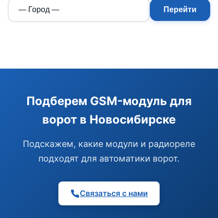
Перейти
Э
Здравствуйте!
Помогу подобрать GSM-сигнализацию,
Подберем GSM-модуль для
модуль управления или готовый комплект.
ворот в Новосибирске
Подобрать сигнализацию
Узнать цену и наличие
Написать в Telegram
Подскажем, какие модули и радиореле
Здравствуйте! Чем помочь?
подходят для автоматики ворот.
Связаться с нами